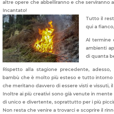
altre opere che abbelliranno e che serviranno a
Incantato!
Tutto il res
qui a fianc
Al termine 
ambienti ap
di quanta be
Rispetto alla stagione precedente, adesso, 
bambù che è molto più esteso e tutto intorno c
che meritano davvero di essere visti e vissuti, il 
Inoltre ai più creativi sono già venute in ment
di unico e divertente, soprattutto per i più piccin
Non resta che venire a trovarci e scoprire il r