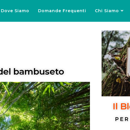
Dove Siamo
Domande Frequenti
Chi Siamo
a del bambuseto
Il B
PER