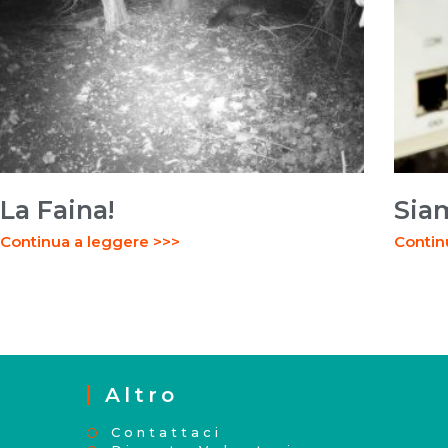
La Faina!
Sia
Continua a leggere >>>
Contin
Altro
Contattaci