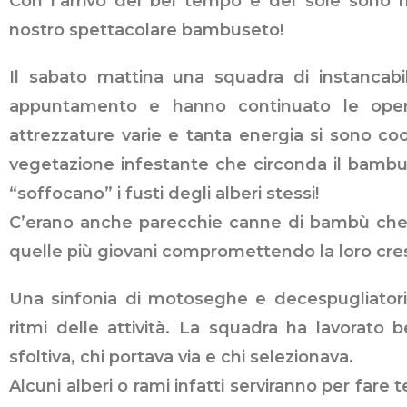
Con l’arrivo del bel tempo e del sole sono ric
nostro spettacolare bambuseto!
Il sabato mattina una squadra di instancabil
appuntamento e hanno continuato le oper
attrezzature varie e tanta energia si sono coo
vegetazione infestante che circonda il bambu,
“soffocano” i fusti degli alberi stessi!
C’erano anche parecchie canne di bambù che
quelle più giovani compromettendo la loro cres
Una sinfonia di motoseghe e decespugliatori
ritmi delle attività. La squadra ha lavorato b
sfoltiva, chi portava via e chi selezionava.
Alcuni alberi o rami infatti serviranno per fare 