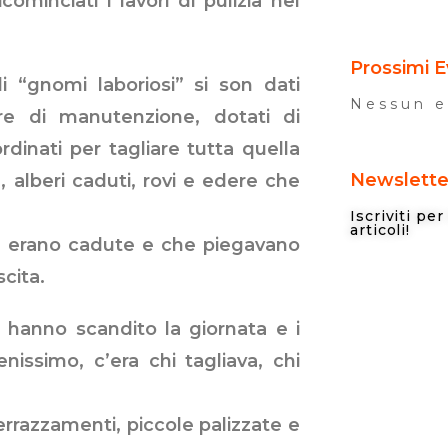
ominciati i lavori di pulizia nel
Prossimi E
i “gnomi laboriosi” si son dati
Nessun e
e di manutenzione, dotati di
rdinati per tagliare tutta quella
Newslette
 alberi caduti, rovi e edere che
Iscriviti pe
articoli!
 erano cadute e che piegavano
cita.
 hanno scandito la giornata e i
enissimo, c’era chi tagliava, chi
terrazzamenti, piccole palizzate e