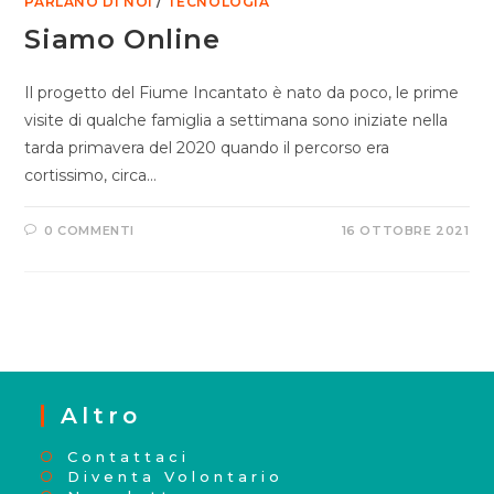
PARLANO DI NOI
/
TECNOLOGIA
Siamo Online
Il progetto del Fiume Incantato è nato da poco, le prime
visite di qualche famiglia a settimana sono iniziate nella
tarda primavera del 2020 quando il percorso era
cortissimo, circa…
0 COMMENTI
16 OTTOBRE 2021
Altro
Contattaci
Diventa Volontario