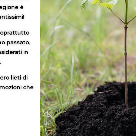
regione è
ntissimi!
soprattutto
mo passato,
siderati in
.
ro lieti di
emozioni che