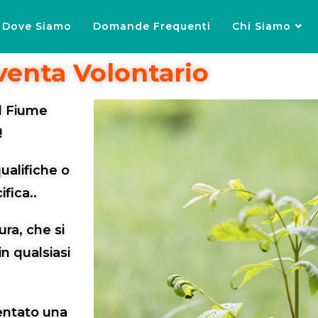
Dove Siamo
Domande Frequenti
Chi Siamo
venta Volontario
el Fiume
!
ualifiche o
fica..
ra, che si
n qualsiasi
entato una